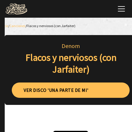
Inicio
/
Canciones
/
Flacos y nerviosos (con Jarfaiter)
Denom
Flacos y nerviosos (con
Jarfaiter)
VER DISCO 'UNA PARTE DE MI'