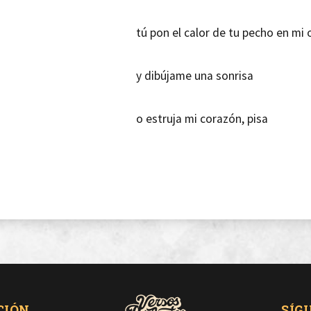
tú pon el calor de tu pecho en mi 
y dibújame una sonrisa
o estruja mi corazón, pisa
Mira mis labios sin excusas,
mis ojos sin mentiras, mi corazón
siente como respira
CIÓN
SÍG