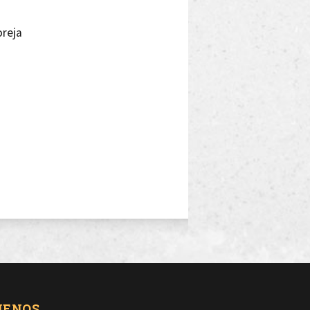
oreja
 en tus manos
UENOS