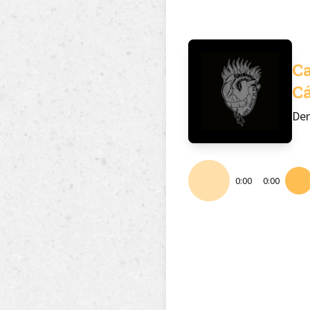
Ca
C
De
0:00
0:00