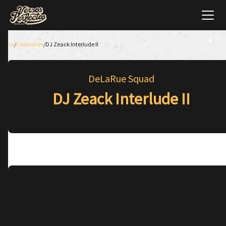
Inicio
/
Canciones
/
DJ Zeack Interlude II
DeLaRue Squad
DJ Zeack Interlude II