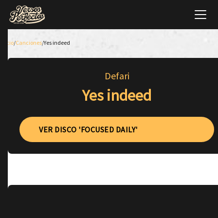
Inicio
/
Canciones
/
Yes indeed
Defari
Yes indeed
VER DISCO 'FOCUSED DAILY'