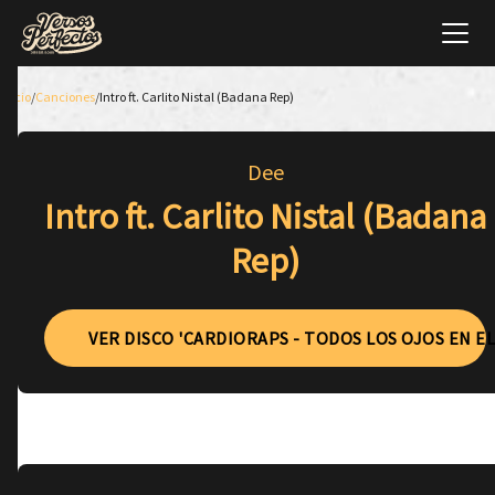
Inicio
/
Canciones
/
Intro ft. Carlito Nistal (Badana Rep)
Dee
Intro ft. Carlito Nistal (Badana
Rep)
VER DISCO 'CARDIORAPS - TODOS LOS OJOS EN E