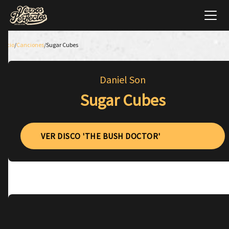
Inicio
/
Canciones
/
Sugar Cubes
Daniel Son
Sugar Cubes
VER DISCO 'THE BUSH DOCTOR'