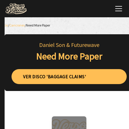
Inicio
/
Canciones
/
Need More Paper
Daniel Son & Futurewave
Need More Paper
VER DISCO 'BAGGAGE CLAIMS'