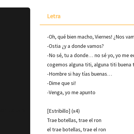
Letra
-Oh, qué bien macho, Viernes! ¿Nos va
-Ostia ¿y a donde vamos?
-No sé, tu a donde… no sé yo, yo me ech
cogemos alguna titi, alguna titi buena t
-Hombre si hay tías buenas…
-Dime que si!
-Venga, yo me apunto
ponible para
[Estribillo] (x4)
Trae botellas, trae el ron
el trae botellas, trae el ron