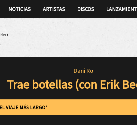
NOTICIAS
ARTISTAS
DISCOS
LANZAMIEN
eler)
Dani Ro
Trae botellas (con Erik Be
'EL VIAJE MÁS LARGO'