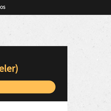
TOS
eler)