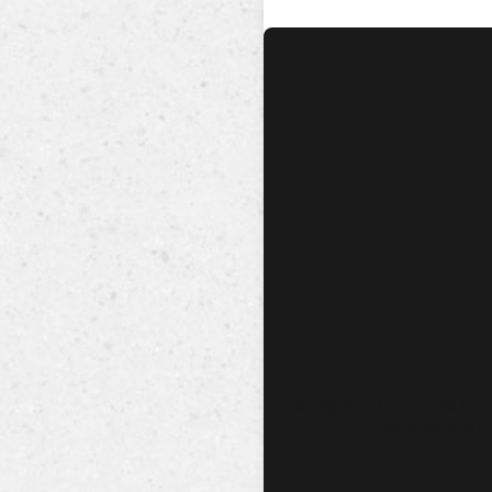
No hay audio ni video dis
esta canción