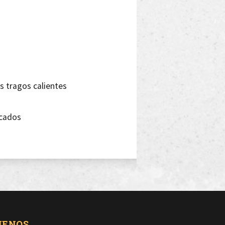
?
 tragos calientes
ucados
ava
y no mola nada
UENOS