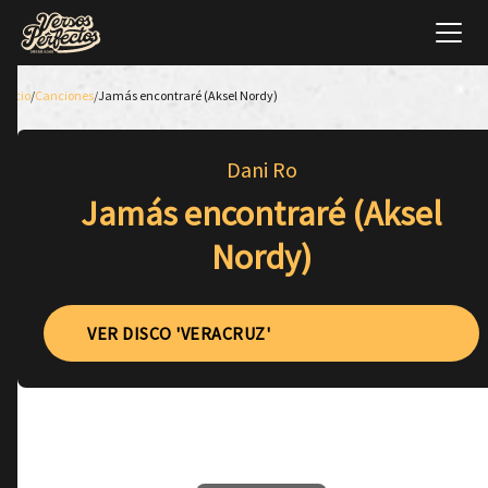
Inicio
/
Canciones
/
Jamás encontraré (Aksel Nordy)
Dani Ro
Jamás encontraré (Aksel
Nordy)
VER DISCO 'VERACRUZ'