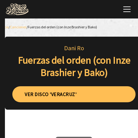
Inicio
/
Canciones
/
Fuerzas del orden (con Inze Brashier y Bako)
Dani Ro
Fuerzas del orden (con Inze
Brashier y Bako)
VER DISCO 'VERACRUZ'