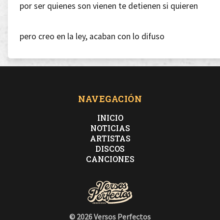
por ser quienes son vienen te detienen si quieren
pero creo en la ley, acaban con lo difuso
aunque por mi calle viven narcotraficantes rusos
sabes que la policía calla si hay intrusos
NAVEGACIÓN
INICIO
dejan que el río siga su curso, se hacen los confusos
NOTICIAS
ARTISTAS
DISCOS
si eres viejo y no pagas hipoteca te desahucian
CANCIONES
las fuerzas españolas no negocian
© 2026 Versos Perfectos
así no habrá morosos en tu sociedad da gracias a las