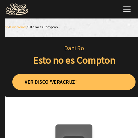
Inicio
/
Canciones
/
Esto no es Compton
Dani Ro
Esto no es Compton
VER DISCO 'VERACRUZ'