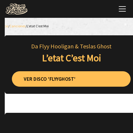
Inicio
/
Canciones
/
L’etat C’est Moi
Da Flyy Hooligan & Teslas Ghost
L’etat C’est Moi
VER DISCO 'FLYYGHOST'