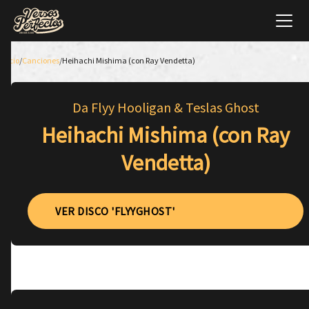
Inicio
/
Canciones
/
Heihachi Mishima (con Ray Vendetta)
Da Flyy Hooligan & Teslas Ghost
Heihachi Mishima (con Ray
Vendetta)
VER DISCO 'FLYYGHOST'