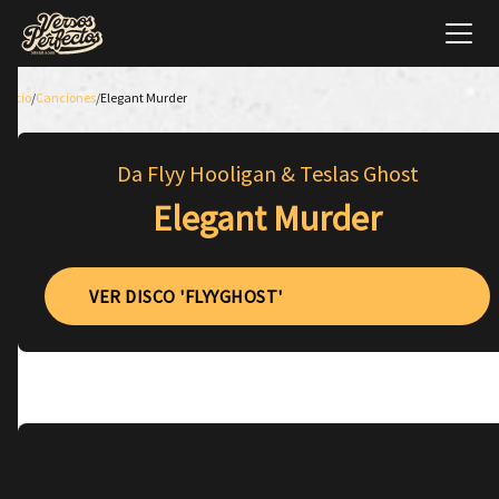
Inicio
/
Canciones
/
Elegant Murder
Da Flyy Hooligan & Teslas Ghost
Elegant Murder
VER DISCO 'FLYYGHOST'