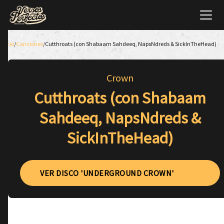
Inicio
/
Canciones
/
Cutthroats (con Shabaam Sahdeeq, NapsNdreds & SickInTheHead)
Crown
Cutthroats (con Shabaam
Sahdeeq, NapsNdreds &
SickInTheHead)
VER DISCO 'UNDERGROUND CROWN'