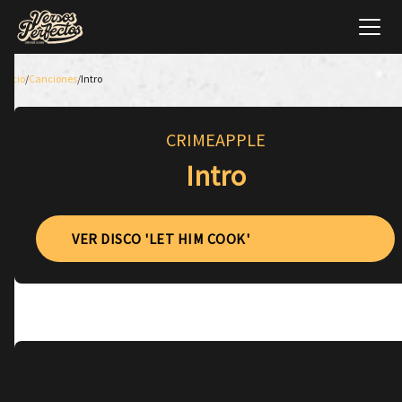
Inicio
/
Canciones
/
Intro
CRIMEAPPLE
Intro
VER DISCO 'LET HIM COOK'