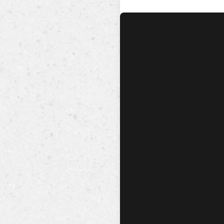
No hay audio ni video dis
esta canción