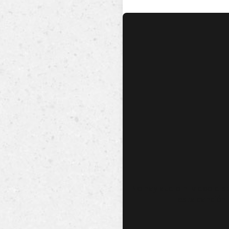
No hay audio ni video dis
esta canción