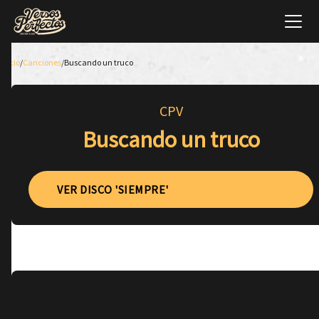
Inicio
/
Canciones
/
Buscando un truco
CPV
Buscando un truco
VER DISCO 'SIEMPRE'