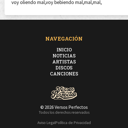
voy oliendo mal,voy bebiendo mal,mal,mal,
voy puliendo mal,voy viviendo mal,mal,
bien,no lo entiendo,xq me ira tan bien??
NAVEGACIÓN
INICIO
Coño.Sabado noche me llevan en coche,fluye la viruta,
NOTICIAS
ARTISTAS
DISCOS
noche de derroche,madrid,zona bruta si salgo
CANCIONES
disfruta,
me espera dispuesta igual que una puta.
© 2026 Versos Perfectos
Todos los derechos reservados
Hoy subo la cuesta,suban las apuestas,cierren las
Aviso Legal
Política de Privacidad
ventanas,