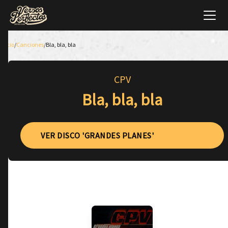
Inicio
/
Canciones
/
Bla, bla, bla
CPV
Bla, bla, bla
VER DISCO 'GRANDES PLANES'