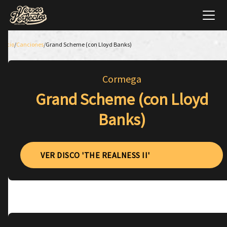
Inicio
/
Canciones
/
Grand Scheme (con Lloyd Banks)
Cormega
Grand Scheme (con Lloyd
Banks)
VER DISCO 'THE REALNESS II'