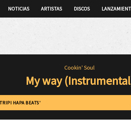
NOTICIAS
ARTISTAS
DISCOS
LANZAMIEN
Cookin' Soul
My way (Instrumental
'TRIPI HAPA BEATS'