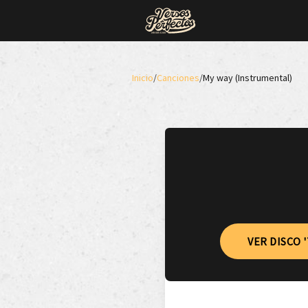
Inicio
/
Canciones
/
My way (Instrumental)
VER DISCO 