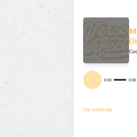
M
(I
Coo
0:00
0:00
Ver videoclip