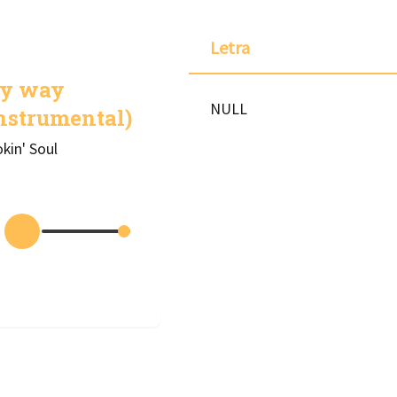
Letra
y way
NULL
nstrumental)
kin' Soul