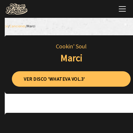
Inicio
/
Canciones
/
Marci
Cookin' Soul
Marci
VER DISCO 'WHATEVA VOL.3'