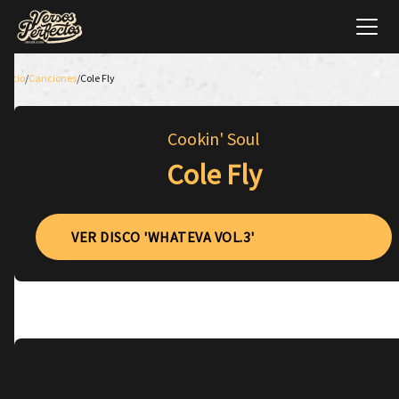
Inicio
/
Canciones
/
Cole Fly
Cookin' Soul
Cole Fly
VER DISCO 'WHATEVA VOL.3'