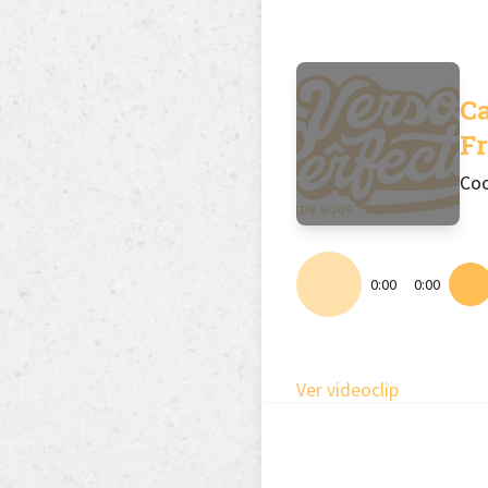
C
Fr
Coo
0:00
0:00
Ver videoclip