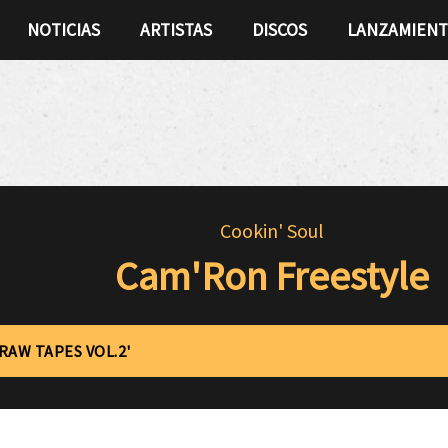
NOTICIAS
ARTISTAS
DISCOS
LANZAMIEN
Cookin' Soul
Cam'Ron Freestyle
'RAW TAPES VOL.2'