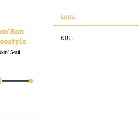
Letra
am'Ron
NULL
eestyle
kin' Soul