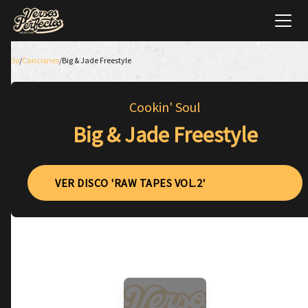
Inicio
/
Canciones
/
Big & Jade Freestyle
Cookin' Soul
Big & Jade Freestyle
VER DISCO 'RAW TAPES VOL.2'