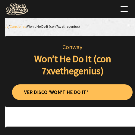
Inicio
/
Canciones
/
Won’t He Do It (con 7xvethegenius)
Conway
Won’t He Do It (con
7xvethegenius)
VER DISCO 'WON’T HE DO IT'