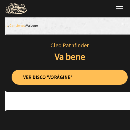
Inicio
/
Canciones
/
Va bene
Cleo Pathfinder
Va bene
VER DISCO 'VOR​Á​GINE'