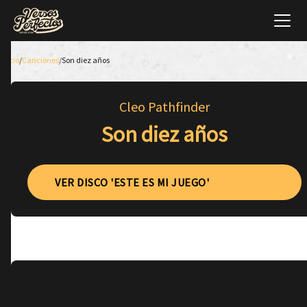
Inicio
/
Canciones
/
Son diez años
Cleo Pathfinder
Son diez años
VER DISCO 'ESTE ES MI JUEGO'