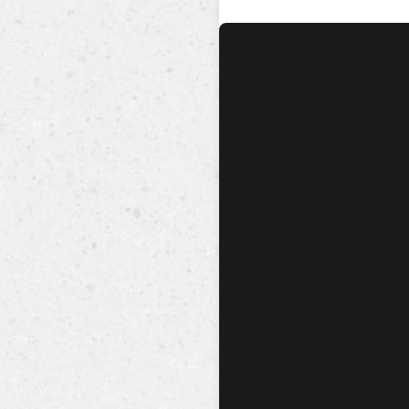
No hay audio ni video dis
esta canción