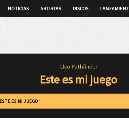
NOTICIAS
ARTISTAS
DISCOS
LANZAMIEN
Cleo Pathfinder
Este es mi juego
'ESTE ES MI JUEGO'