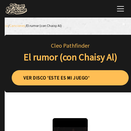
Inicio
/
Canciones
/
El rumor (con Chaisy Al)
Cleo Pathfinder
El rumor (con Chaisy Al)
VER DISCO 'ESTE ES MI JUEGO'