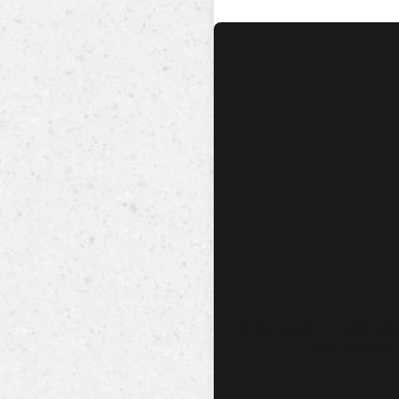
No hay audio ni video dis
esta canción