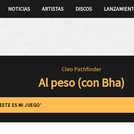
NOTICIAS
ARTISTAS
DISCOS
LANZAMIEN
Cleo Pathfinder
Al peso (con Bha)
'ESTE ES MI JUEGO'