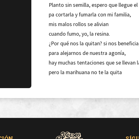
Planto sin semilla, espero que llegue el
pa cortarla y fumarla con mi familia,
mis malos rollos se alivian
cuando fumo, yo, la resina.
¿Por qué nos la quitan? si nos beneficia
para alejarnos de nuestra agonía,
hay muchas tentaciones que se llevan l
pero la marihuana no te la quita
[Estribillo]
Si la madre tierra la yerba nos da
¿por qué el sistema nos la quiere quita
si no hace mal y además es natural
y me ayuda a soportar todo lo que me 
CIÓN
SÍG