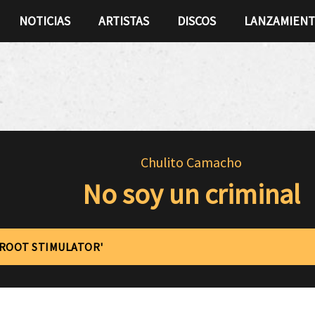
NOTICIAS
ARTISTAS
DISCOS
LANZAMIEN
Chulito Camacho
No soy un criminal
'ROOT STIMULATOR'