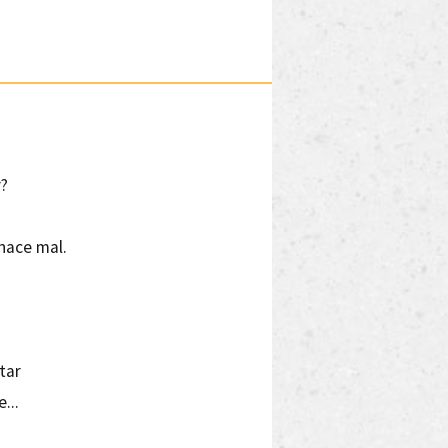
r?
hace mal.
tar
...