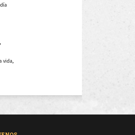
 día
,
a vida,
r?
hace mal.
UENOS