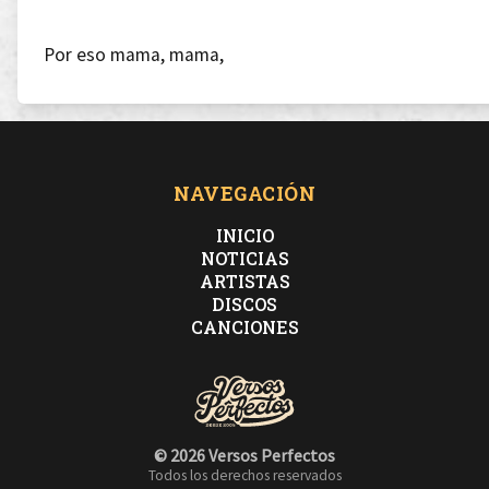
Por eso mama, mama,
los chicos malos no pueden de dejar fumar rama,
por eso mama, mama,
los chicas malas no pueden de dejar fumar rama.
NAVEGACIÓN
[Estribillo] (x2)
INICIO
De noche o de día,
NOTICIAS
ARTISTAS
no conseguirán, que fumo sin semilla,
DISCOS
de noche o de día,
CANCIONES
a los chicos malos, no le, no le falta la china.
© 2026 Versos Perfectos
No es mucho pedir,
Todos los derechos reservados