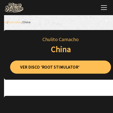
Inicio
/
Canciones
/
China
Chulito Camacho
China
VER DISCO 'ROOT STIMULATOR'