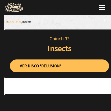
Inicio
/
Canciones
/
Insects
Chinch 33
Insects
VER DISCO 'DELUSION'