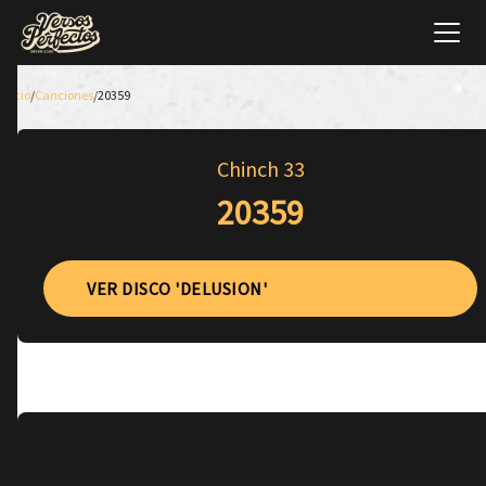
Inicio
/
Canciones
/
20359
Chinch 33
20359
VER DISCO 'DELUSION'