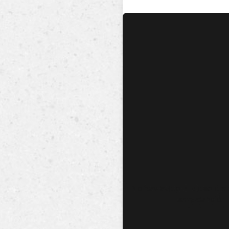
No hay audio ni video dis
esta canción