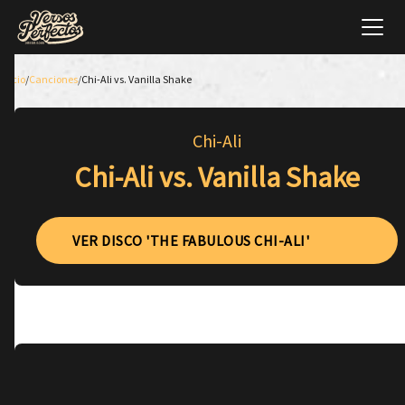
Inicio
/
Canciones
/
Chi-Ali vs. Vanilla Shake
Chi-Ali
Chi-Ali vs. Vanilla Shake
VER DISCO 'THE FABULOUS CHI-ALI'