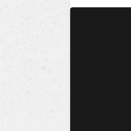
No hay audio ni video dis
esta canción