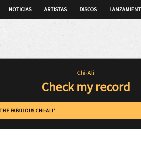
NOTICIAS
ARTISTAS
DISCOS
LANZAMIEN
Chi-Ali
Check my record
'THE FABULOUS CHI-ALI'