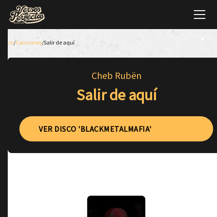
Inicio
/
Canciones
/
Salir de aquí
Cheb Rubën
Salir de aquí
VER DISCO 'BLACKMETALMAFIA'