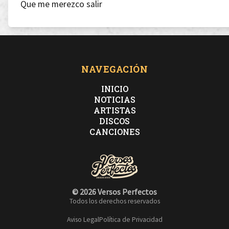
Que me merezco salir
vivir
NAVEGACIÓN
INICIO
NOTICIAS
ARTISTAS
DISCOS
Yo, mírame cuándo te hablo,
CANCIONES
si hablo yo, es que me desangro
© 2026 Versos Perfectos
Si me desangro, me muero
Todos los derechos reservados
Aviso Legal
Política de Privacidad
si me muero ¿Qué le hacemos?