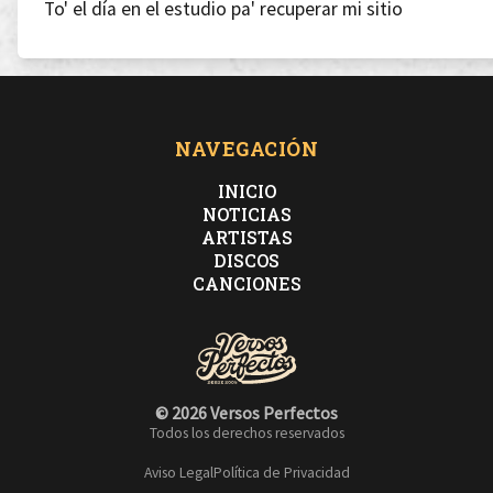
To' el día en el estudio pa' recuperar mi sitio
tú tienes el tuyo, sudo de tu sitio.
NAVEGACIÓN
INICIO
Dueño de mis actos, mi camino recto
NOTICIAS
ARTISTAS
DISCOS
porque he roto el pacto con Mefisto
CANCIONES
Me visto con la cabeza alta y los pies en la Tierra
© 2026 Versos Perfectos
jugando mi baza alerta.
Todos los derechos reservados
Aviso Legal
Política de Privacidad