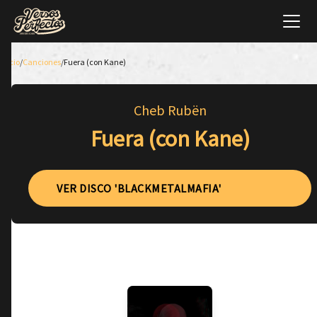
Inicio
/
Canciones
/
Fuera (con Kane)
Cheb Rubën
Fuera (con Kane)
VER DISCO 'BLACKMETALMAFIA'