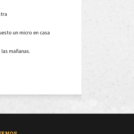
stra
uesto un micro en casa
s las mañanas.
w exquisito
lo barras, sólo estilo
UENOS