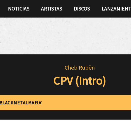
NOTICIAS
ARTISTAS
DISCOS
LANZAMIEN
Cheb Rubën
CPV (Intro)
'BLACKMETALMAFIA'