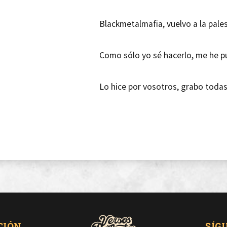
Blackmetalmafia, vuelvo a la pale
Como sólo yo sé hacerlo, me he p
Lo hice por vosotros, grabo toda
Me desayuno completito
sólo de esa forma consigo un flo
Hoy no lloro sobre el ritmo, hoy só
CIÓN
SÍG