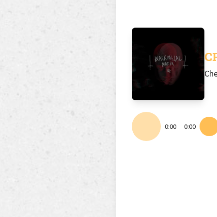
CP
Ch
0:00
0:00