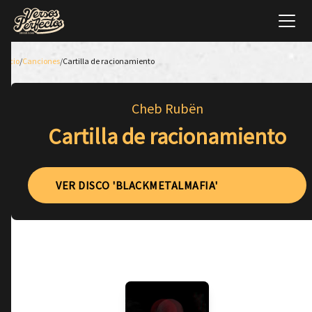
Inicio
/
Canciones
/
Cartilla de racionamiento
Cheb Rubën
Cartilla de racionamiento
VER DISCO 'BLACKMETALMAFIA'