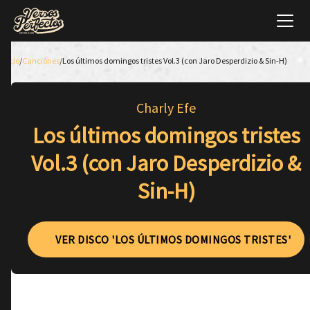
Inicio
/
Canciones
/
Los últimos domingos tristes Vol.3 (con Jaro Desperdizio & Sin-H)
Charly Efe
Los últimos domingos tristes
Vol.3 (con Jaro Desperdizio &
Sin-H)
VER DISCO 'LOS ÚLTIMOS DOMINGOS TRISTES'