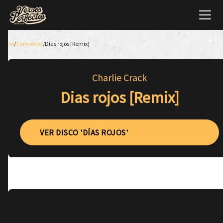
Inicio
/
Canciones
/
Dias rojos [Remix]
Charlie Crack
Dias rojos [Remix]
VER DISCO 'DÍAS ROJOS'