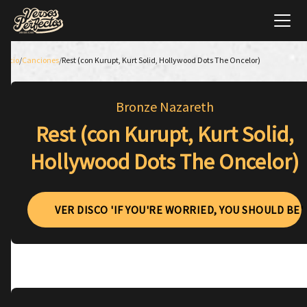
Inicio
/
Canciones
/
Rest (con Kurupt, Kurt Solid, Hollywood Dots The Oncelor)
Bronze Nazareth
Rest (con Kurupt, Kurt Solid,
Hollywood Dots The Oncelor)
VER DISCO 'IF YOU'RE WORRIED, YOU SHOULD BE'