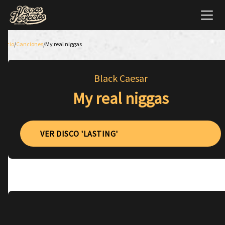
Inicio
/
Canciones
/
My real niggas
Black Caesar
My real niggas
VER DISCO 'LASTING'