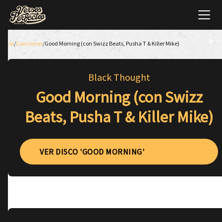
Inicio
/
Canciones
/
Good Morning (con Swizz Beats, Pusha T & Killer Mike)
Black Thought
Good Morning (con Swizz
Beats, Pusha T & Killer Mike)
VER DISCO 'GOOD MORNING'