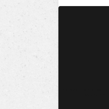
No hay audio ni video dis
esta canción