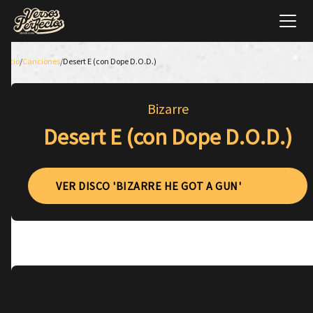
Inicio
/
Canciones
/
Desert E (con Dope D.O.D.)
Bizarre
Desert E (con Dope D.O.D.)
VER DISCO 'BIZARRE HE GOT A GUN'